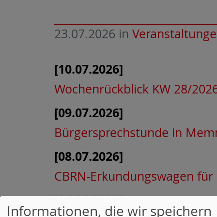
23.07.2026
in
Veranstaltung
[10.07.2026]
Wochenrückblick KW 28/202
[09.07.2026]
Bürgersprechstunde in Me
[08.07.2026]
CBRN-Erkundungswagen für d
[26.06.2026]
Informationen, die wir speichern